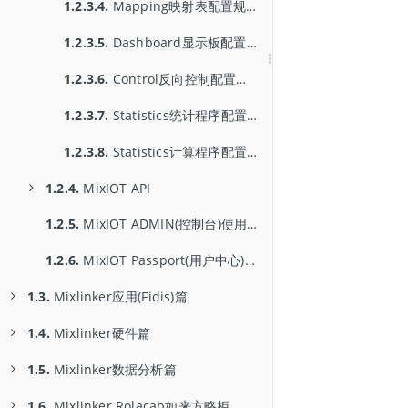
1.2.3.4.
Mapping映射表配置规范
1.2.3.5.
Dashboard显示板配置规范
1.2.3.6.
Control反向控制配置规范
1.2.3.7.
Statistics统计程序配置规范
1.2.3.8.
Statistics计算程序配置规范
1.2.4.
MixIOT API
1.2.5.
1.2.4.1.
MixIOT ADMIN(控制台)使用手册
MixIOT GARDS数据报文规范
1.2.6.
1.2.4.2.
MixIOT Passport(用户中心)使用手册
APIQ
1.2.4.3.
APIM
1.3.
Mixlinker应用(Fidis)篇
1.2.4.4.
APIX
1.4.
1.3.1.
Mixlinker硬件篇
FIDIS使用介绍
1.2.4.5.
APIS
1.5.
1.3.2.
1.4.1.
Mixlinker数据分析篇
1.3.1.1.
Fidis OpenFrame开发规范文档
APRUS
概述
1.2.4.6.
APIP
1.4.2.
APIECO
1.6.
1.5.1.
Mixlinker Rolacab如来方略柜
1.3.1.2.
数据分析通用产品
门户中心